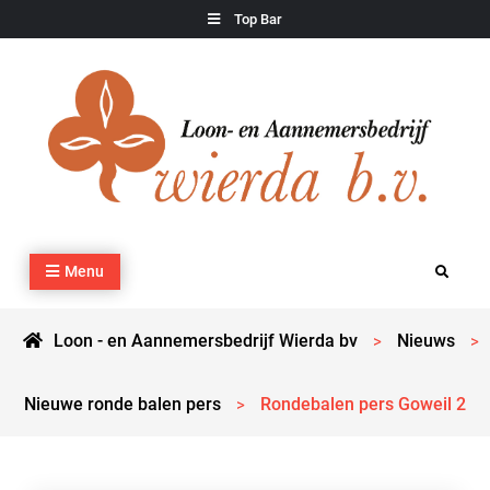
Skip
Top Bar
to
content
Loon – en Aannemersbedrijf Wierda bv
Kraan- en machineverhuur, agrarisch werk, grondverzet,
Menu
Search
cultuurtechnisch werk en transport
Loon - en Aannemersbedrijf Wierda bv
Nieuws
>
>
Nieuwe ronde balen pers
Rondebalen pers Goweil 2
>